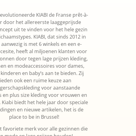
revolutioneerde KIABI de Franse prêt-à-
r door het allereerste laaggeprijsde
ept uit te vinden voor het hele gezin
lichaamstypes. KIABI, dat sinds 2012 in
 aanwezig is met 6 winkels en een e-
site, heeft al miljoenen klanten voor
onnen door tegen lage prijzen kleding,
en en modeaccessoires voor dames,
 kinderen en baby’s aan te bieden. Zij
ieden ook een ruime keuze aan
gerschapskleding voor aanstaande
 en plus size kleding voor vrouwen en
Kiabi biedt het hele jaar door speciale
dingen en nieuwe artikelen, het is de
place to be in Brussel!
et favoriete merk voor alle gezinnen die
n mode en lage prijzen houden!