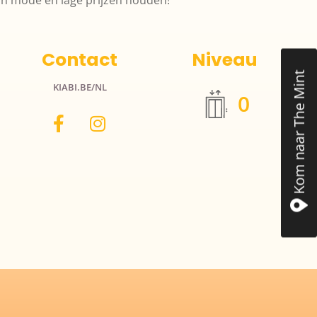
Contact
Niveau
Kom naar The Mint
KIABI.BE/NL
0