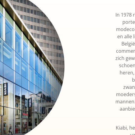
In 1978 
porte
modeconc
en alle 
België
commerce
zich gew
schoen
heren,
b
zwan
moeders
mannen. 
aanbie
Kiabi, h
va