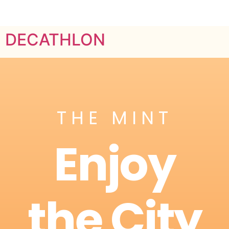
DECATHLON
THE MINT
Enjoy
the City