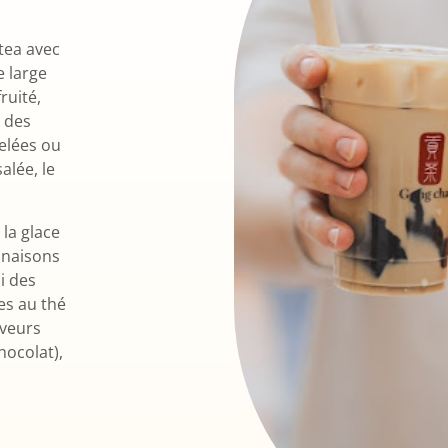
tea avec
 large
ruité,
 des
gelées ou
alée, le
 la glace
inaisons
i des
es au thé
aveurs
hocolat),