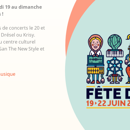
udi 19 au dimanche
 !
 de concerts le 20 et
 Drésel ou Krisy.
u centre culturel
Gan The New Style et
musique